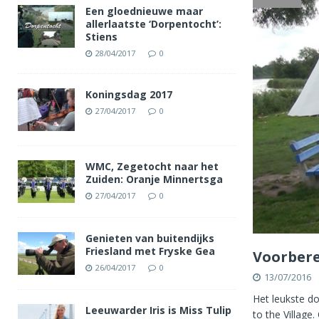
Een gloednieuwe maar
allerlaatste ‘Dorpentocht’:
Stiens
28/04/2017
0
Koningsdag 2017
27/04/2017
0
WMC, Zegetocht naar het
Zuiden: Oranje Minnertsga
27/04/2017
0
Genieten van buitendijks
Friesland met Fryske Gea
Voorbere
26/04/2017
0
13/07/2016
Het leukste do
Leeuwarder Iris is Miss Tulip
to the Village