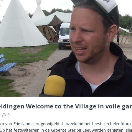
idingen Welcome to the Village in volle ga
0
rp van Friesland is ongetwijfeld dit weekend het feest- en beleefdo
. Op het festivalterrein in de Groente Ster bij Leeuwarden genieten, sl