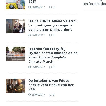
2017
en feesten
[le
26/04/2017
0
Uit de KUNST Minne Velstra:
‘Je moet geen gevangene
van je eigen stijl worden’.
26/04/2017
0
Freonen fan Fossylfrij
Fryslân zetten klimaat op de
kaart tijdens People’s
Climate March
25/04/2017
0
De betekenis van Friese
poëzie voor Popke van der
Zee
25/04/2017
0