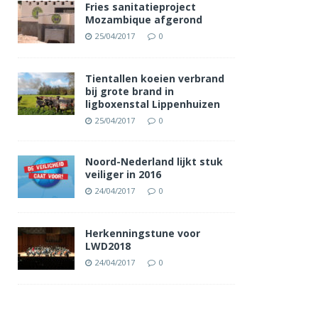
Fries sanitatieproject
Mozambique afgerond
25/04/2017
0
Tientallen koeien verbrand
bij grote brand in
ligboxenstal Lippenhuizen
25/04/2017
0
Noord-Nederland lijkt stuk
veiliger in 2016
24/04/2017
0
Herkenningstune voor
LWD2018
24/04/2017
0