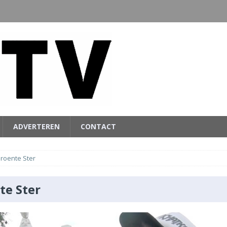
ADVERTEREN
CONTACT
roente Ster
te Ster