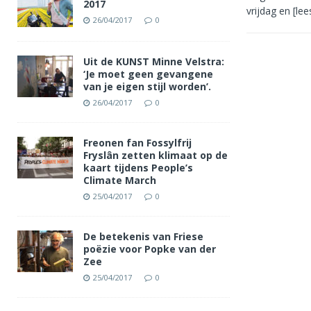
2017
vrijdag en
[le
26/04/2017
0
Uit de KUNST Minne Velstra:
‘Je moet geen gevangene
van je eigen stijl worden’.
26/04/2017
0
Freonen fan Fossylfrij
Fryslân zetten klimaat op de
kaart tijdens People’s
Climate March
25/04/2017
0
De betekenis van Friese
poëzie voor Popke van der
Zee
25/04/2017
0