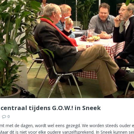
centraal tijdens G.O.W.! in Sneek
0
 met de dagen, wordt wel eens gezegd. We worden steeds ouder en
 Maar dit is niet voor elke oudere vanzelfsprekend. In Sneek kunnen s