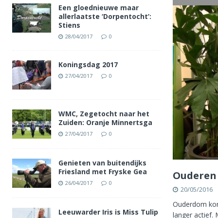
Een gloednieuwe maar
allerlaatste ‘Dorpentocht’:
Stiens
28/04/2017
0
Koningsdag 2017
27/04/2017
0
WMC, Zegetocht naar het
Zuiden: Oranje Minnertsga
27/04/2017
0
Genieten van buitendijks
Friesland met Fryske Gea
Ouderen 
26/04/2017
0
20/05/2016
Ouderdom komt
Leeuwarder Iris is Miss Tulip
langer actief.