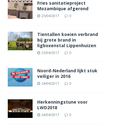
Fries sanitatieproject
Mozambique afgerond
25/04/2017
0
Tientallen koeien verbrand
bij grote brand in
ligboxenstal Lippenhuizen
25/04/2017
0
Noord-Nederland lijkt stuk
veiliger in 2016
24/04/2017
0
Herkenningstune voor
LWD2018
24/04/2017
0