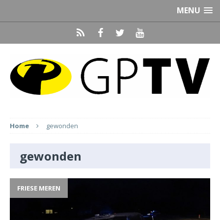
MENU
Home
gewonden
gewonden
FRIESE MEREN