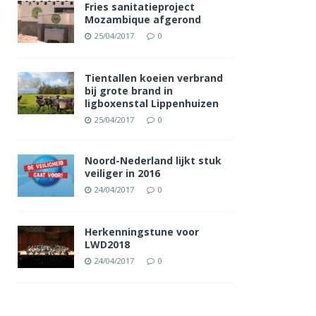
Fries sanitatieproject
Mozambique afgerond
25/04/2017
0
Tientallen koeien verbrand
bij grote brand in
ligboxenstal Lippenhuizen
25/04/2017
0
Noord-Nederland lijkt stuk
veiliger in 2016
24/04/2017
0
Herkenningstune voor
LWD2018
24/04/2017
0