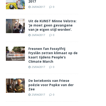
2017
26/04/2017
0
Uit de KUNST Minne Velstra:
‘Je moet geen gevangene
van je eigen stijl worden’.
26/04/2017
0
Freonen fan Fossylfrij
Fryslân zetten klimaat op de
kaart tijdens People’s
Climate March
25/04/2017
0
De betekenis van Friese
poëzie voor Popke van der
Zee
25/04/2017
0