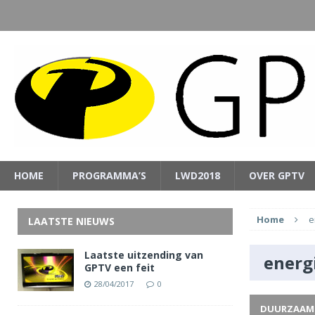
HOME
PROGRAMMA’S
LWD2018
OVER GPTV
Home
e
LAATSTE NIEUWS
Laatste uitzending van
energ
GPTV een feit
28/04/2017
0
DUURZAAM