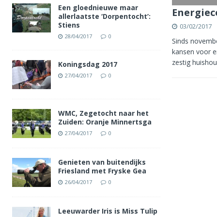
Een gloednieuwe maar
Energiec
allerlaatste ‘Dorpentocht’:
Stiens
03/02/2017
28/04/2017
0
Sinds novembe
kansen voor e
zestig huisho
Koningsdag 2017
27/04/2017
0
WMC, Zegetocht naar het
Zuiden: Oranje Minnertsga
27/04/2017
0
Genieten van buitendijks
Friesland met Fryske Gea
26/04/2017
0
Leeuwarder Iris is Miss Tulip