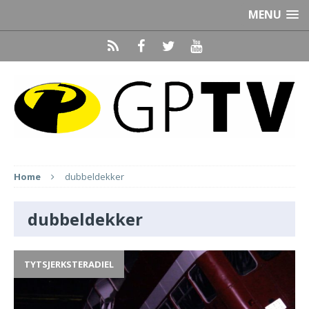
MENU
Home
dubbeldekker
dubbeldekker
TYTSJERKSTERADIEL