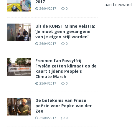
2017
aan Leeuward
26/04/2017
0
Uit de KUNST Minne Velstra:
‘Je moet geen gevangene
van je eigen stijl worden’.
26/04/2017
0
Freonen fan Fossylfrij
Fryslân zetten klimaat op de
kaart tijdens People’s
Climate March
25/04/2017
0
De betekenis van Friese
poëzie voor Popke van der
Zee
25/04/2017
0