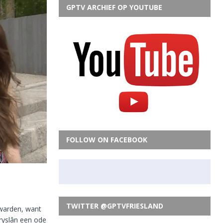
GPTV ARCHIEF OP YOUTUBE
FOLLOW ON FACEBOOK
TWITTER @GPTVFRIESLAND
warden, want
Fryslân een ode