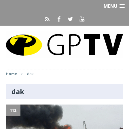
MENU
Home
dak
dak
112