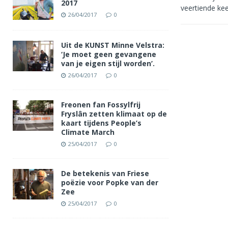
2017
veertiende ke
26/04/2017
0
Uit de KUNST Minne Velstra:
‘Je moet geen gevangene
van je eigen stijl worden’.
26/04/2017
0
Freonen fan Fossylfrij
Fryslân zetten klimaat op de
kaart tijdens People’s
Climate March
25/04/2017
0
De betekenis van Friese
poëzie voor Popke van der
Zee
25/04/2017
0