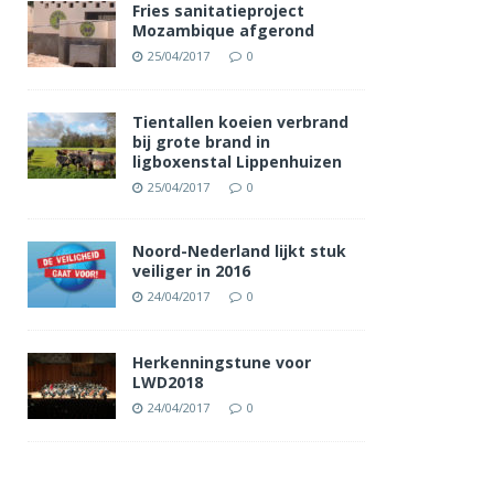
Fries sanitatieproject
Mozambique afgerond
25/04/2017
0
Tientallen koeien verbrand
bij grote brand in
ligboxenstal Lippenhuizen
25/04/2017
0
Noord-Nederland lijkt stuk
veiliger in 2016
24/04/2017
0
Herkenningstune voor
LWD2018
24/04/2017
0