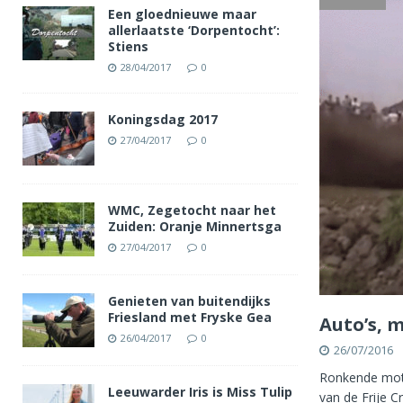
Een gloednieuwe maar
allerlaatste ‘Dorpentocht’:
Stiens
28/04/2017
0
Koningsdag 2017
27/04/2017
0
WMC, Zegetocht naar het
Zuiden: Oranje Minnertsga
27/04/2017
0
Genieten van buitendijks
Friesland met Fryske Gea
Auto’s, 
26/04/2017
0
26/07/2016
Ronkende moto
Leeuwarder Iris is Miss Tulip
van de Frije C