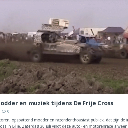
modder en muziek tijdens De Frije Cross
0
ren, opspattend modder en razendenthousiast publiek, dat zijn de i
ross in Blije. Zaterdag 30 juli vindt deze auto- en motorenrace alweer