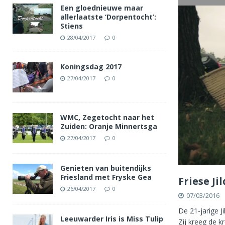
Een gloednieuwe maar
allerlaatste ‘Dorpentocht’:
Stiens
28/04/2017
0
Koningsdag 2017
27/04/2017
0
WMC, Zegetocht naar het
Zuiden: Oranje Minnertsga
27/04/2017
0
Genieten van buitendijks
Friesland met Fryske Gea
Friese J
26/04/2017
0
07/03/2016
De 21-jarige J
Leeuwarder Iris is Miss Tulip
Zij kreeg de k