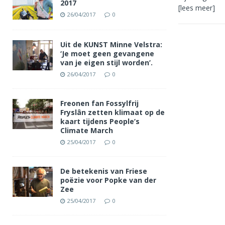
2017
[lees meer]
26/04/2017
0
Uit de KUNST Minne Velstra:
‘Je moet geen gevangene
van je eigen stijl worden’.
26/04/2017
0
Freonen fan Fossylfrij
Fryslân zetten klimaat op de
kaart tijdens People’s
Climate March
25/04/2017
0
De betekenis van Friese
poëzie voor Popke van der
Zee
25/04/2017
0