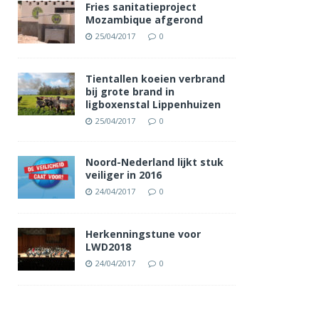
Fries sanitatieproject
Mozambique afgerond
25/04/2017
0
Tientallen koeien verbrand
bij grote brand in
ligboxenstal Lippenhuizen
25/04/2017
0
Noord-Nederland lijkt stuk
veiliger in 2016
24/04/2017
0
Herkenningstune voor
LWD2018
24/04/2017
0