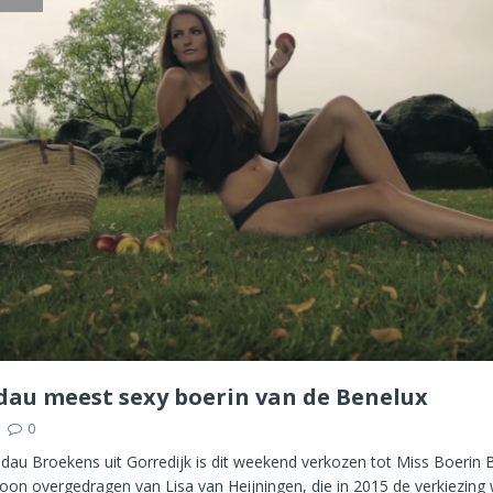
ildau meest sexy boerin van de Benelux
0
ildau Broekens uit Gorredijk is dit weekend verkozen tot Miss Boerin 
roon overgedragen van Lisa van Heijningen, die in 2015 de verkiezing