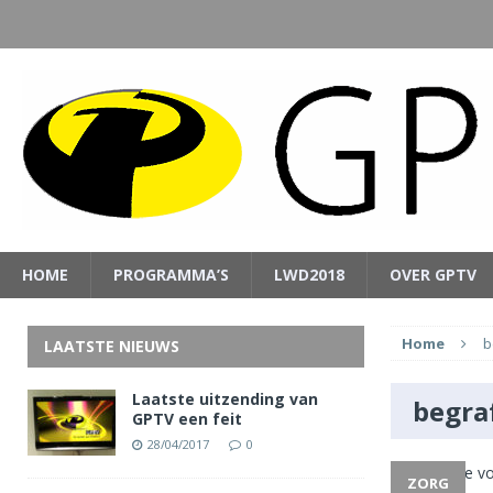
HOME
PROGRAMMA’S
LWD2018
OVER GPTV
Home
b
LAATSTE NIEUWS
Laatste uitzending van
begra
GPTV een feit
28/04/2017
0
ZORG