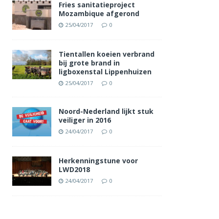
Fries sanitatieproject
Mozambique afgerond
25/04/2017
0
Tientallen koeien verbrand
bij grote brand in
ligboxenstal Lippenhuizen
25/04/2017
0
Noord-Nederland lijkt stuk
veiliger in 2016
24/04/2017
0
Herkenningstune voor
LWD2018
24/04/2017
0