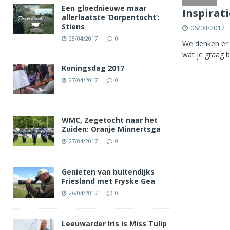
Een gloednieuwe maar
Inspirat
allerlaatste ‘Dorpentocht’:
Stiens
06/04/2017
28/04/2017
0
We denken er l
wat je graag b
Koningsdag 2017
27/04/2017
0
WMC, Zegetocht naar het
Zuiden: Oranje Minnertsga
27/04/2017
0
Genieten van buitendijks
Friesland met Fryske Gea
26/04/2017
0
Leeuwarder Iris is Miss Tulip