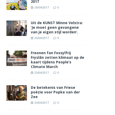
2017
26/04/2017
0
Uit de KUNST Minne Velstra:
‘Je moet geen gevangene
van je eigen stijl worden’.
26/04/2017
0
Freonen fan Fossylfrij
Fryslân zetten klimaat op de
kaart tijdens People’s
Climate March
25/04/2017
0
De betekenis van Friese
poëzie voor Popke van der
Zee
25/04/2017
0