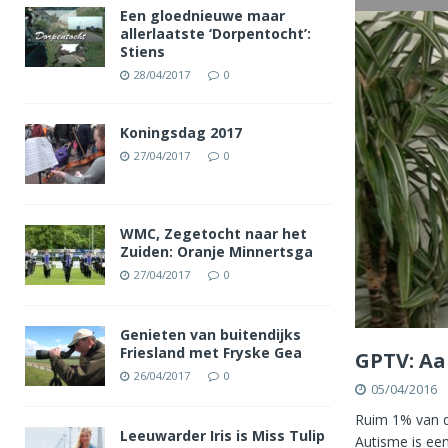
Een gloednieuwe maar
allerlaatste ‘Dorpentocht’:
Stiens
28/04/2017
0
Koningsdag 2017
27/04/2017
0
WMC, Zegetocht naar het
Zuiden: Oranje Minnertsga
27/04/2017
0
Genieten van buitendijks
Friesland met Fryske Gea
GPTV: Aa
26/04/2017
0
05/04/2016
Ruim 1% van d
Leeuwarder Iris is Miss Tulip
Autisme is ee