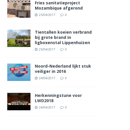
Fries sanitatieproject
Mozambique afgerond
25/04/2017
0
Tientallen koeien verbrand
bij grote brand in
ligboxenstal Lippenhuizen
25/04/2017
0
Noord-Nederland lijkt stuk
veiliger in 2016
24/04/2017
0
Herkenningstune voor
LWD2018
24/04/2017
0