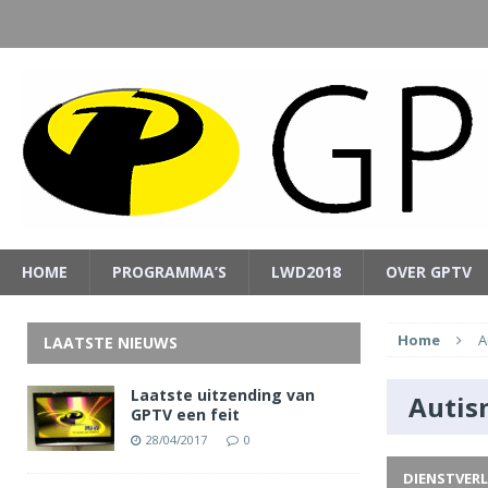
HOME
PROGRAMMA’S
LWD2018
OVER GPTV
Home
A
LAATSTE NIEUWS
Laatste uitzending van
Autis
GPTV een feit
28/04/2017
0
DIENSTVER