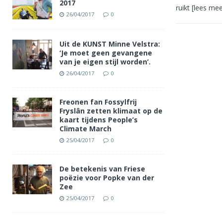
2017
ruikt
[lees mee
26/04/2017
0
Uit de KUNST Minne Velstra:
‘Je moet geen gevangene
van je eigen stijl worden’.
26/04/2017
0
Freonen fan Fossylfrij
Fryslân zetten klimaat op de
kaart tijdens People’s
Climate March
25/04/2017
0
De betekenis van Friese
poëzie voor Popke van der
Zee
25/04/2017
0