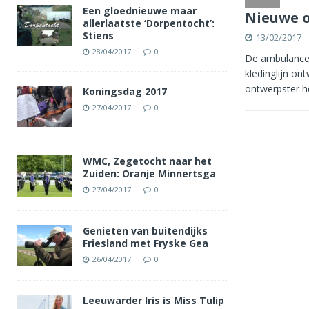
Een gloednieuwe maar
Nieuwe 
allerlaatste ‘Dorpentocht’:
Stiens
13/02/2017
28/04/2017
0
De ambulancem
kledinglijn on
ontwerpster h
Koningsdag 2017
27/04/2017
0
WMC, Zegetocht naar het
Zuiden: Oranje Minnertsga
27/04/2017
0
Genieten van buitendijks
Friesland met Fryske Gea
26/04/2017
0
Leeuwarder Iris is Miss Tulip