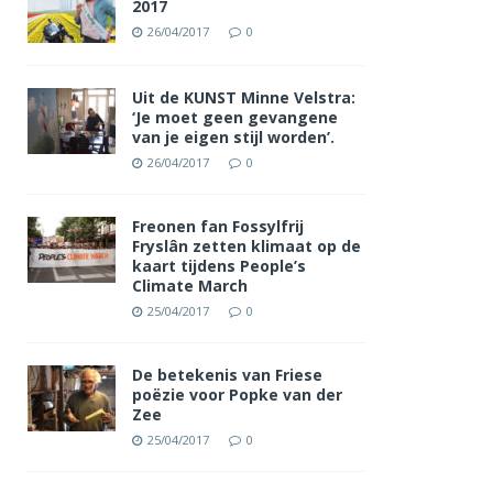
2017
26/04/2017
0
Uit de KUNST Minne Velstra:
‘Je moet geen gevangene
van je eigen stijl worden’.
26/04/2017
0
Freonen fan Fossylfrij
Fryslân zetten klimaat op de
kaart tijdens People’s
Climate March
25/04/2017
0
De betekenis van Friese
poëzie voor Popke van der
Zee
25/04/2017
0