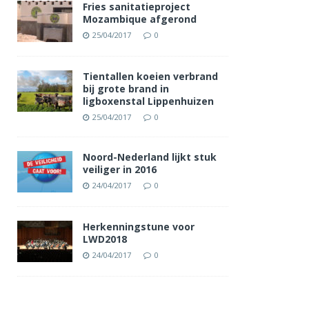
Fries sanitatieproject
Mozambique afgerond
25/04/2017
0
Tientallen koeien verbrand
bij grote brand in
ligboxenstal Lippenhuizen
25/04/2017
0
Noord-Nederland lijkt stuk
veiliger in 2016
24/04/2017
0
Herkenningstune voor
LWD2018
24/04/2017
0