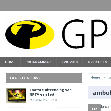
HOME
PROGRAMMA’S
LWD2018
OVER GPTV
Home
a
LAATSTE NIEUWS
Laatste uitzending van
ambu
GPTV een feit
28/04/2017
0
112