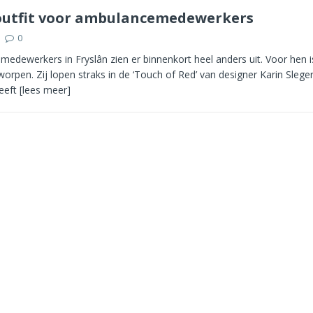
outfit voor ambulancemedewerkers
0
edewerkers in Fryslân zien er binnenkort heel anders uit. Voor hen 
tworpen. Zij lopen straks in de ‘Touch of Red’ van designer Karin Slege
eeft
[lees meer]