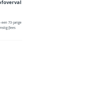
foverval
 een 73-jarige
rnstig
[lees