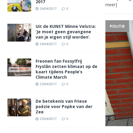
2017
meer]
26/04/2017
0
Uit de KUNST Minne Velstra:
POLITIE
‘Je moet geen gevangene
van je eigen stijl worden’.
26/04/2017
0
Freonen fan Fossylfrij
Fryslân zetten klimaat op de
kaart tijdens People’s
Climate March
25/04/2017
0
De betekenis van Friese
poëzie voor Popke van der
Zee
25/04/2017
0