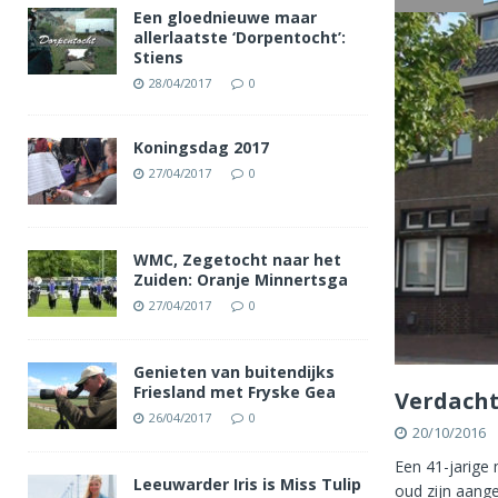
Een gloednieuwe maar
allerlaatste ‘Dorpentocht’:
Stiens
28/04/2017
0
Koningsdag 2017
27/04/2017
0
WMC, Zegetocht naar het
Zuiden: Oranje Minnertsga
27/04/2017
0
Genieten van buitendijks
Friesland met Fryske Gea
Verdacht
26/04/2017
0
20/10/2016
Een 41-jarige 
Leeuwarder Iris is Miss Tulip
oud zijn aang