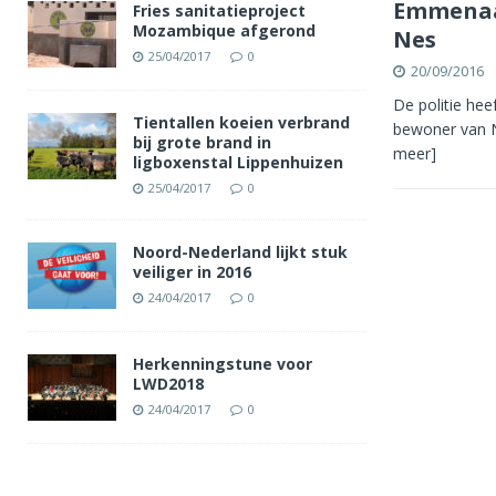
Emmenaar
Fries sanitatieproject
Mozambique afgerond
Nes
25/04/2017
0
20/09/2016
De politie he
Tientallen koeien verbrand
bewoner van Ne
bij grote brand in
meer]
ligboxenstal Lippenhuizen
25/04/2017
0
Noord-Nederland lijkt stuk
veiliger in 2016
24/04/2017
0
Herkenningstune voor
LWD2018
24/04/2017
0