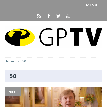
MENU
Home
50
50
FEEST