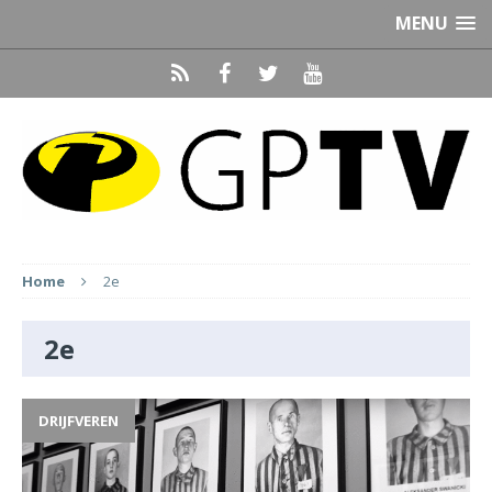
MENU
Home
2e
2e
DRIJFVEREN