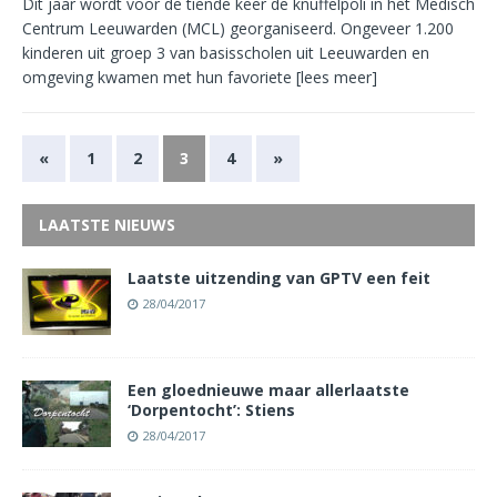
Dit jaar wordt voor de tiende keer de knuffelpoli in het Medisch
Centrum Leeuwarden (MCL) georganiseerd. Ongeveer 1.200
kinderen uit groep 3 van basisscholen uit Leeuwarden en
omgeving kwamen met hun favoriete
[lees meer]
«
1
2
3
4
»
LAATSTE NIEUWS
Laatste uitzending van GPTV een feit
28/04/2017
Een gloednieuwe maar allerlaatste
‘Dorpentocht’: Stiens
28/04/2017